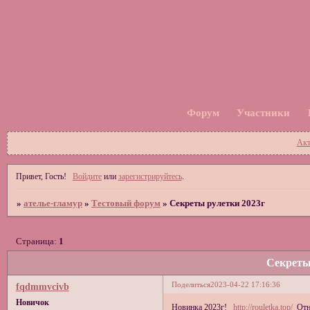
Форум
Участники
Акт
Привет, Гость!
Войдите
или
зарегистрируйтесь
.
»
ателье-гламур
»
Тестовый форум
»
Секреты рулетки 2023г
Страница:
1
Секреты
Поделиться
2023-04-22 17:16:36
fqdmmvcivb
Новичок
Новинка 2023г!
http://rouletka.top/
Отны